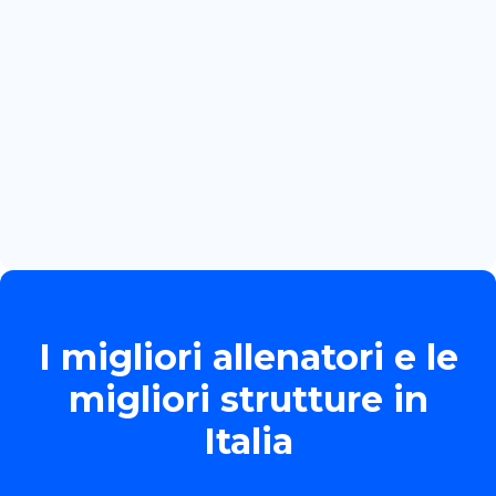
BOZZOLA
Read more

June 13, 2026
TORNEO ALLIEVE GOLD
Read more

I migliori allenatori e le
migliori strutture in
Italia