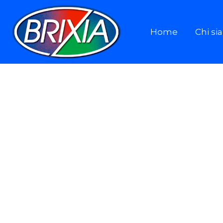
Home
Chi s