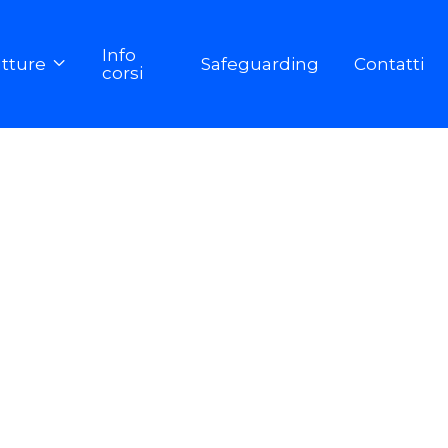
Info
utture
Safeguarding
Contatti

corsi