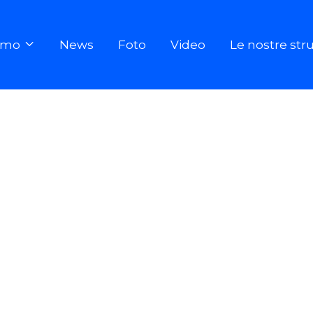
iamo
News
Foto
Video
Le nostre str
