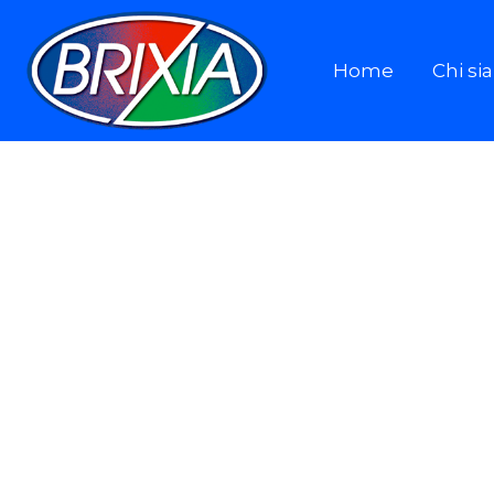
Home
Chi s