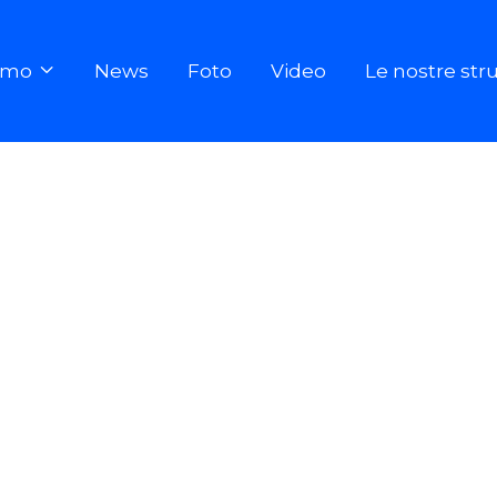
iamo
News
Foto
Video
Le nostre str
