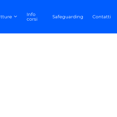
Info
utture
Safeguarding
Contatti

corsi