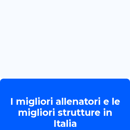
INTERNAZIONALE PER MARTINA
BOZZOLA
Read more

June 13, 2026
TORNEO ALLIEVE GOLD
Read more

I migliori allenatori e le
migliori strutture in
Italia