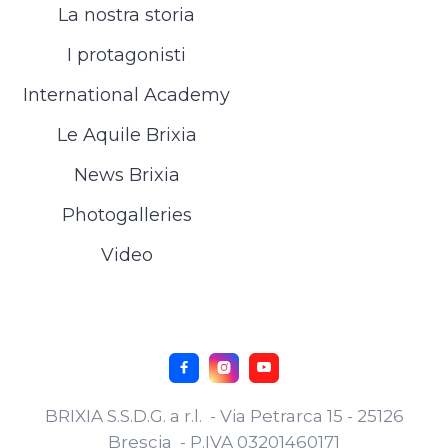
La nostra storia
I protagonisti
International Academy
Le Aquile Brixia
News Brixia
Photogalleries
Video



BRIXIA S.S.D.G. a r.l. - Via Petrarca 15 - 25126
Brescia - P.IVA 03201460171