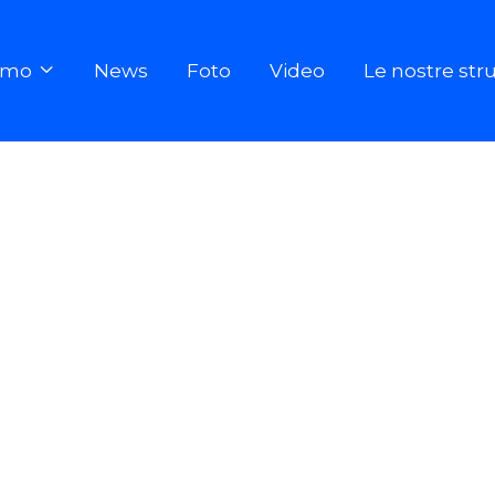
iamo
News
Foto
Video
Le nostre str
