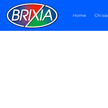
Home
Chi s