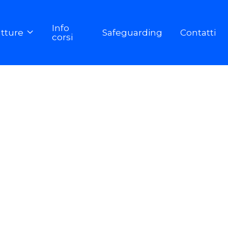
Info
utture
Safeguarding
Contatti

corsi