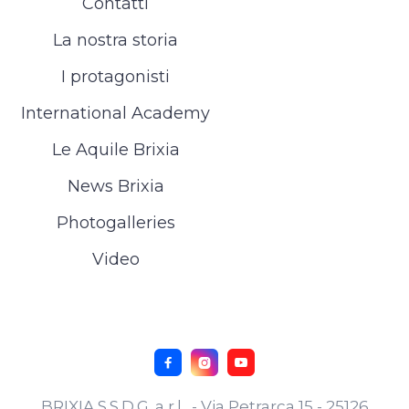
Contatti
La nostra storia
I protagonisti
International Academy
Le Aquile Brixia
News Brixia
Photogalleries
Video



BRIXIA S.S.D.G. a r.l. - Via Petrarca 15 - 25126