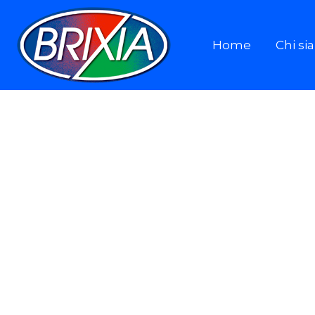
Home
Chi s