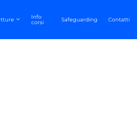
Info
utture
Safeguarding
Contatti

corsi