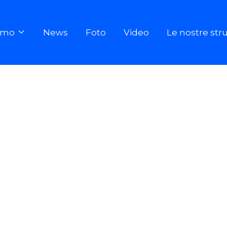
iamo
News
Foto
Video
Le nostre str
