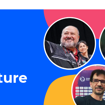
e
ture