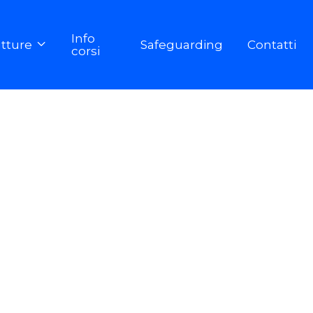
Info
utture
Safeguarding
Contatti

corsi