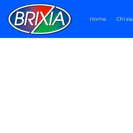
Home
Chi s