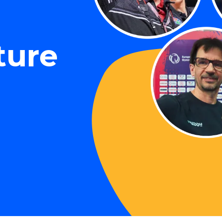
e
ture