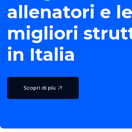
allenatori e l
migliori strut
in Italia
Scopri di più
