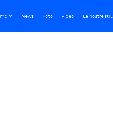
iamo
News
Foto
Video
Le nostre str
