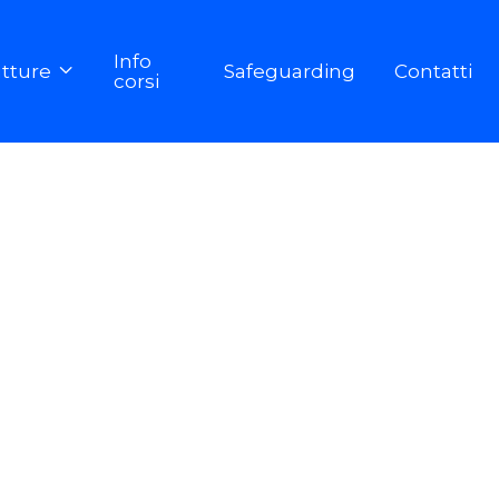
Info
utture
Safeguarding
Contatti

corsi