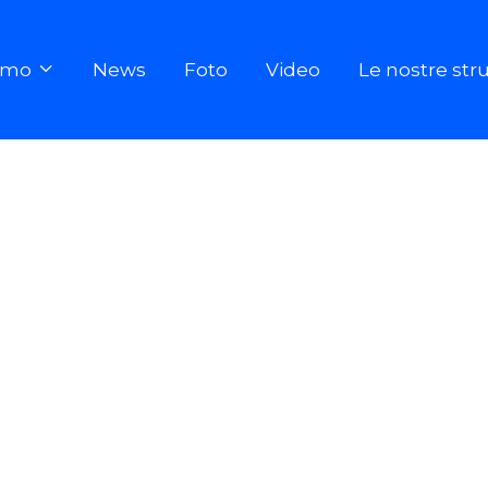
iamo
News
Foto
Video
Le nostre str

ALTRE GINNASTE DI ARTISTICA CHE HANNO VESTITO LA MAGLIA AZZURRA