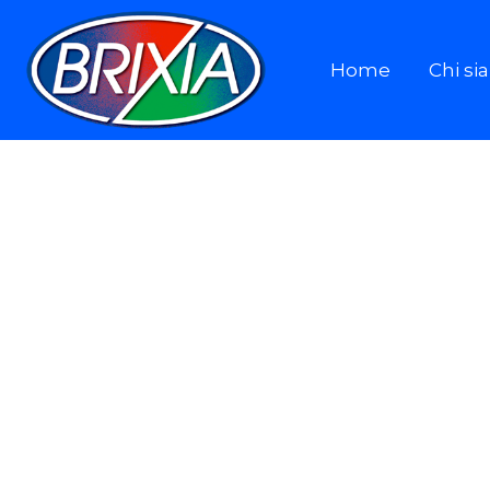
Home
Chi s