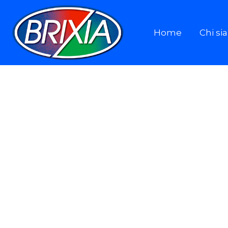
Home
Chi s