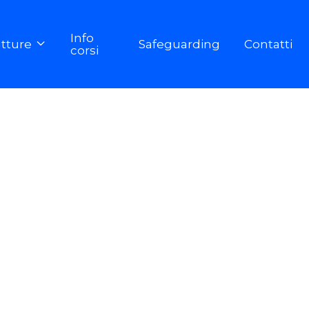
Info
utture
Safeguarding
Contatti

corsi