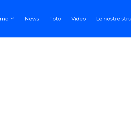
iamo
News
Foto
Video
Le nostre str
