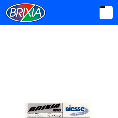
Download
Brixia News N° 069