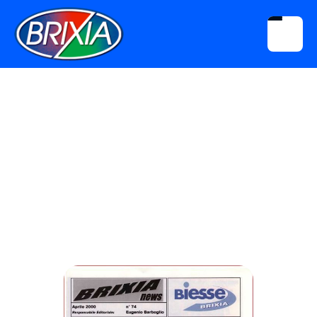
Download
Brixia News N° 074