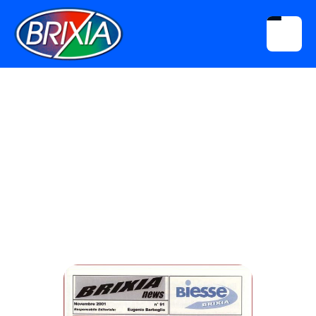
Download
Brixia News N° 091