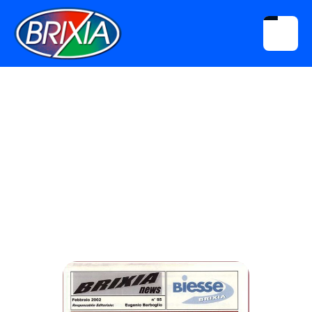
Download
Brixia News N° 095