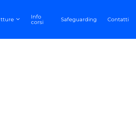
Info
utture
Safeguarding
Contatti

corsi