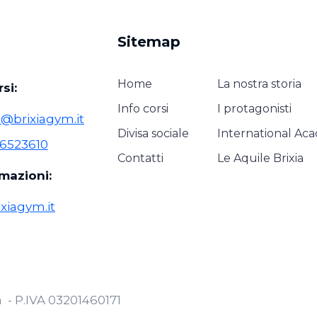
Sitemap
Home
La nostra storia
si:
Info corsi
I protagonisti
i@brixiagym.it
Divisa sociale
International Ac
 6523610
Contatti
Le Aquile Brixia
rmazioni:
xiagym.it
ia - P.IVA 03201460171