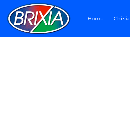
Home
Chi s