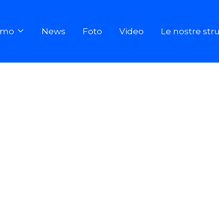
iamo
News
Foto
Video
Le nostre str

Download
Brixia News N° 116