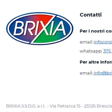
Contatti
Per i nostri cor
email:
infocors
whatsapp:
375
Per altre info
email:
info@bri
BRIXIA S.S.D.G. a r.l. - Via Petrarca 15 - 25126 Bresc